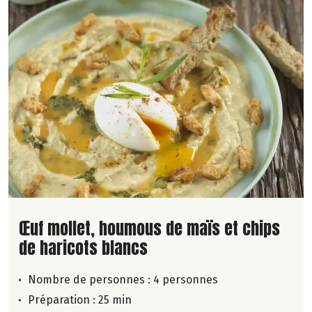
Lire la suite de la recette
Œuf mollet, houmous de maïs et chips
de haricots blancs
Nombre de personnes :
4 personnes
Préparation : 25 min