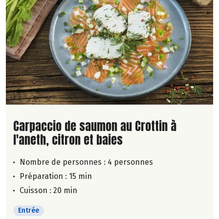
Lire la suite de la recette
Carpaccio de saumon au Crottin à
l'aneth, citron et baies
Nombre de personnes :
4 personnes
Préparation : 15 min
Cuisson : 20 min
Entrée