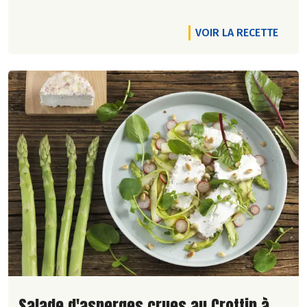
VOIR LA RECETTE
Lire la suite de la recette
Salade d'asperges crues au Crottin à