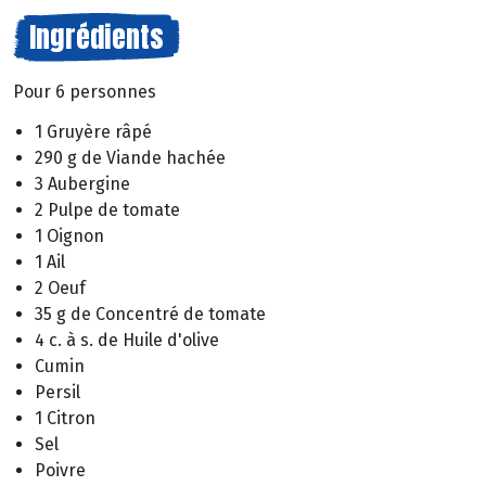
Ingrédients
Pour 6 personnes
1 Gruyère râpé
290 g de Viande hachée
3 Aubergine
2 Pulpe de tomate
1 Oignon
1 Ail
2 Oeuf
35 g de Concentré de tomate
4 c. à s. de Huile d'olive
Cumin
Persil
1 Citron
Sel
Poivre