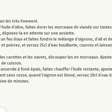
cez-les très finement.
’huile d’olive, faites dorer les morceaux de viande sur toutes
e, déposez-la en attente sur une assiette.
r un feu doux et faites fondre le mélange d’oignons, d’ail et 
et poivrez, et versez 25cl d’eau bouillante, couvrez et laiss
lez les carottes et les navets, découpez-les en morceaux. Ajou
 de cuisson.
sserole à fond épais, faites chauffer l’huile restante, ajoutez
t sans cesse, quand l’oignon est blond, versez 20cl d’eau bo
aine de minutes.