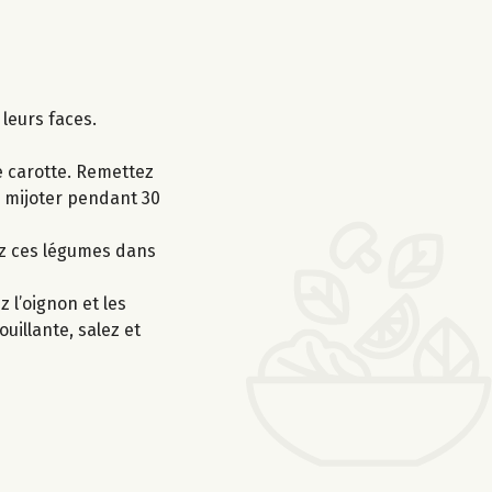
 leurs faces.
de carotte. Remettez
ez mijoter pendant 30
tez ces légumes dans
 l’oignon et les
uillante, salez et