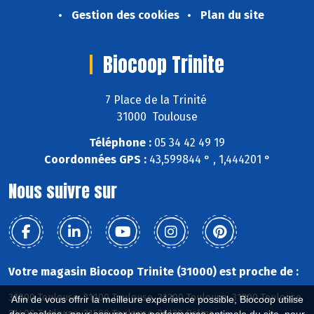
Gestion des cookies
Plan du site
Biocoop Trinite
7 Place de la Trinité
31000 Toulouse
Téléphone :
05 34 42 49 19
Coordonnées GPS :
43,599844 ° , 1,444201 °
Nous suivre sur
Votre magasin Biocoop Trinite (31000) est proche de :
31000 Toulouse, 31100 Toulouse, 31200 Toulouse, 31300 Toulouse,
Afin de vous offrir la meilleure expérience possible, Biocoop utilise
31400 Toulouse, 31500 Toulouse, 31130 Balma