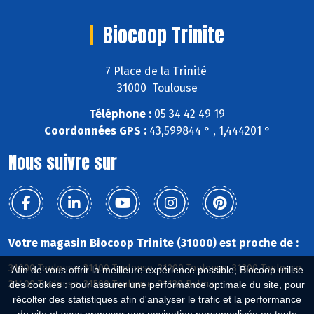
Biocoop Trinite
7 Place de la Trinité
31000 Toulouse
Téléphone :
05 34 42 49 19
Coordonnées GPS :
43,599844 ° , 1,444201 °
Nous suivre sur
Votre magasin Biocoop Trinite (31000) est proche de :
31000 Toulouse, 31100 Toulouse, 31200 Toulouse, 31300 Toulouse,
Afin de vous offrir la meilleure expérience possible, Biocoop utilise
31400 Toulouse, 31500 Toulouse, 31130 Balma
des cookies : pour assurer une performance optimale du site, pour
récolter des statistiques afin d'analyser le trafic et la performance