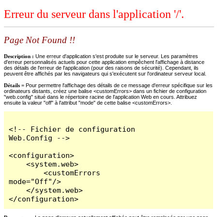
Erreur du serveur dans l'application '/'.
Page Not Found !!
Description :
Une erreur d'application s'est produite sur le serveur. Les paramètres
d'erreur personnalisés actuels pour cette application empêchent l'affichage à distance
des détails de l'erreur de l'application (pour des raisons de sécurité). Cependant, ils
peuvent être affichés par les navigateurs qui s'exécutent sur l'ordinateur serveur local.
Détails =
Pour permettre l'affichage des détails de ce message d'erreur spécifique sur les
ordinateurs distants, créez une balise <customErrors> dans un fichier de configuration
"web.config" situé dans le répertoire racine de l'application Web en cours. Attribuez
ensuite la valeur "off" à l'attribut "mode" de cette balise <customErrors>.
<!-- Fichier de configuration 
Web.Config -->

<configuration>

    <system.web>

        <customErrors 
mode="Off"/>

    </system.web>

</configuration>