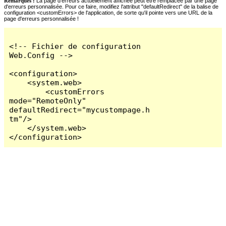
Remarques :
La page d'erreurs actuellement affichée peut être remplacée par une page
d'erreurs personnalisée. Pour ce faire, modifiez l'attribut "defaultRedirect" de la balise de
configuration <customErrors> de l'application, de sorte qu'il pointe vers une URL de la
page d'erreurs personnalisée !
<!-- Fichier de configuration 
Web.Config -->

<configuration>

    <system.web>

        <customErrors 
mode="RemoteOnly" 
defaultRedirect="mycustompage.h
tm"/>

    </system.web>

</configuration>