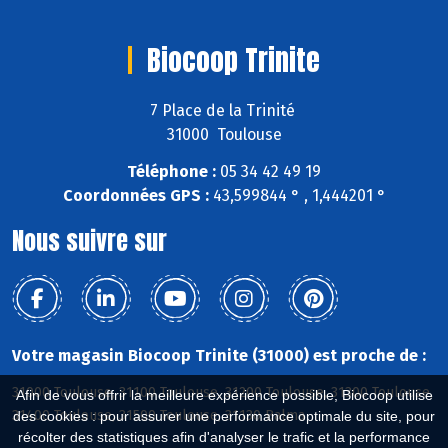
Biocoop Trinite
7 Place de la Trinité
31000 Toulouse
Téléphone :
05 34 42 49 19
Coordonnées GPS :
43,599844 ° , 1,444201 °
Nous suivre sur
Votre magasin Biocoop Trinite (31000) est proche de :
31000 Toulouse, 31100 Toulouse, 31200 Toulouse, 31300 Toulouse,
Afin de vous offrir la meilleure expérience possible, Biocoop utilise
31400 Toulouse, 31500 Toulouse, 31130 Balma
des cookies : pour assurer une performance optimale du site, pour
récolter des statistiques afin d'analyser le trafic et la performance