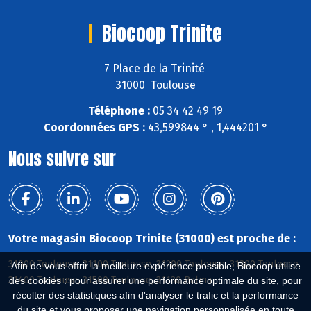
Biocoop Trinite
7 Place de la Trinité
31000 Toulouse
Téléphone :
05 34 42 49 19
Coordonnées GPS :
43,599844 ° , 1,444201 °
Nous suivre sur
Votre magasin Biocoop Trinite (31000) est proche de :
31000 Toulouse, 31100 Toulouse, 31200 Toulouse, 31300 Toulouse,
Afin de vous offrir la meilleure expérience possible, Biocoop utilise
31400 Toulouse, 31500 Toulouse, 31130 Balma
des cookies : pour assurer une performance optimale du site, pour
récolter des statistiques afin d'analyser le trafic et la performance
du site et vous proposer une navigation personnalisée en toute