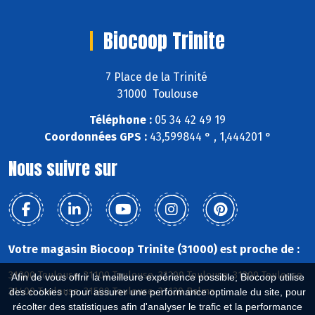
Biocoop Trinite
7 Place de la Trinité
31000 Toulouse
Téléphone :
05 34 42 49 19
Coordonnées GPS :
43,599844 ° , 1,444201 °
Nous suivre sur
Votre magasin Biocoop Trinite (31000) est proche de :
31000 Toulouse, 31100 Toulouse, 31200 Toulouse, 31300 Toulouse,
Afin de vous offrir la meilleure expérience possible, Biocoop utilise
31400 Toulouse, 31500 Toulouse, 31130 Balma
des cookies : pour assurer une performance optimale du site, pour
récolter des statistiques afin d'analyser le trafic et la performance