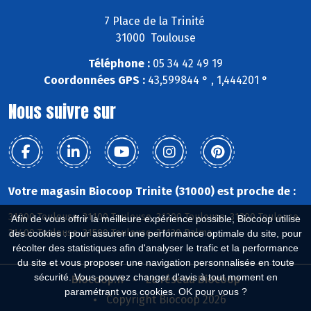
7 Place de la Trinité
31000 Toulouse
Téléphone :
05 34 42 49 19
Coordonnées GPS :
43,599844 ° , 1,444201 °
Nous suivre sur
Votre magasin Biocoop Trinite (31000) est proche de :
31000 Toulouse, 31100 Toulouse, 31200 Toulouse, 31300 Toulouse,
Afin de vous offrir la meilleure expérience possible, Biocoop utilise
31400 Toulouse, 31500 Toulouse, 31130 Balma
des cookies : pour assurer une performance optimale du site, pour
récolter des statistiques afin d'analyser le trafic et la performance
du site et vous proposer une navigation personnalisée en toute
sécurité. Vous pouvez changer d'avis à tout moment en
Biocoop.fr
Le réseau Biocoop
paramétrant vos cookies. OK pour vous ?
Copyright Biocoop 2026