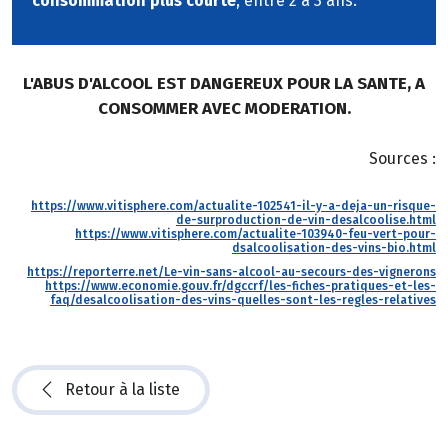
consommation plus courte
, entre 2 à 3 ans.
L'ABUS D'ALCOOL EST DANGEREUX POUR LA SANTE, A
CONSOMMER AVEC MODERATION.
Sources :
https://www.vitisphere.com/actualite-102541-il-y-a-deja-un-risque-
de-surproduction-de-vin-desalcoolise.html
https://www.vitisphere.com/actualite-103940-feu-vert-pour-
dsalcoolisation-des-vins-bio.html
https://reporterre.net/Le-vin-sans-alcool-au-secours-des-vignerons
https://www.economie.gouv.fr/dgccrf/les-fiches-pratiques-et-les-
faq/desalcoolisation-des-vins-quelles-sont-les-regles-relatives
Retour à la liste