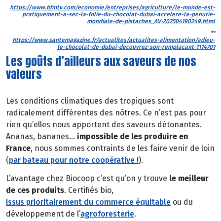
*
https://www.bfmtv.com/economie/entreprises/agriculture/le-monde-est-
pratiquement-a-sec-la-folie-du-chocolat-dubai-accelere-la-penurie-
mondiale-de-pistaches_AV-202504190249.html
**
https://www.santemagazine.fr/actualites/actualites-alimentation/adieu-
le-chocolat-de-dubai-decouvrez-son-remplacant-1114701
Les goûts d’ailleurs aux saveurs de nos
valeurs
Les conditions climatiques des tropiques sont
radicalement différentes des nôtres. Ce n’est pas pour
rien qu’elles nous apportent des saveurs détonantes.
Ananas, bananes…
impossible de les produire en
France
, nous sommes contraints de les faire venir de loin
(
par bateau pour notre coopérative !
).
L’avantage chez Biocoop c’est qu’on y trouve
le meilleur
de ces produits
. Certifiés bio,
issus prioritairement du commerce équitable
ou du
développement de l’
agroforesterie
.