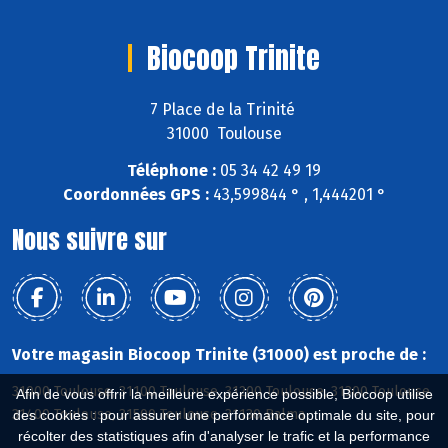
Biocoop Trinite
7 Place de la Trinité
31000 Toulouse
Téléphone :
05 34 42 49 19
Coordonnées GPS :
43,599844 ° , 1,444201 °
Nous suivre sur
Votre magasin Biocoop Trinite (31000) est proche de :
31000 Toulouse, 31100 Toulouse, 31200 Toulouse, 31300 Toulouse,
Afin de vous offrir la meilleure expérience possible, Biocoop utilise
31400 Toulouse, 31500 Toulouse, 31130 Balma
des cookies : pour assurer une performance optimale du site, pour
récolter des statistiques afin d'analyser le trafic et la performance