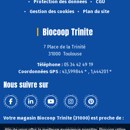
Protection des données
CGU
Gestion des cookies
Plan du site
Biocoop Trinite
7 Place de la Trinité
31000 Toulouse
Téléphone :
05 34 42 49 19
Coordonnées GPS :
43,599844 ° , 1,444201 °
Nous suivre sur
Votre magasin Biocoop Trinite (31000) est proche de :
31000 Toulouse, 31100 Toulouse, 31200 Toulouse, 31300 Toulouse,
Afin de vous offrir la meilleure expérience possible, Biocoop utilise