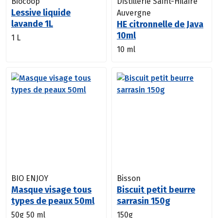
Biocoop
Distillerie Saint-Hilaire
Lessive liquide
Auvergne
lavande 1L
HE citronnelle de Java
10ml
1 L
10 ml
BIO ENJOY
Bisson
Masque visage tous
Biscuit petit beurre
types de peaux 50ml
sarrasin 150g
50g
50 ml
150g