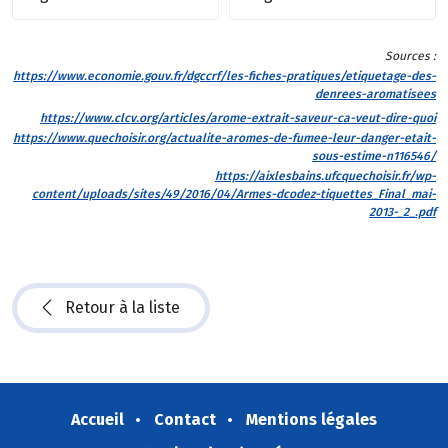
Sources :
https://www.economie.gouv.fr/dgccrf/les-fiches-pratiques/etiquetage-des-
denrees-aromatisees
https://www.clcv.org/articles/arome-extrait-saveur-ca-veut-dire-quoi
https://www.quechoisir.org/actualite-aromes-de-fumee-leur-danger-etait-
sous-estime-n116546/
https://aixlesbains.ufcquechoisir.fr/wp-
content/uploads/sites/49/2016/04/Armes-dcodez-tiquettes_Final_mai-
2013-_2_.pdf
Retour à la liste
Accueil
Contact
Mentions légales