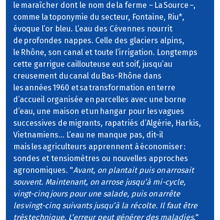
le maraîcher dont le nom de la ferme – La Source –,
comme la toponymie du secteur, Fontaine, Riu*,
évoque l’or bleu. L’eau des Cévennes nourrit
de profondes nappes. Celle des glaciers alpins,
le Rhône, son canal et toute l’irrigation. Longtemps
cette garrigue caillouteuse eut soif, jusqu’au
creusement du canal du Bas-Rhône dans
les années 1960 et sa transformation en terre
d’accueil organisée en parcelles avec une borne
d’eau, une maison et un hangar pour les vagues
successives de migrants, rapatriés d’Algérie, Harkis,
Vietnamiens… L’eau ne manque pas, dit-il
mais les agriculteurs apprennent à économiser :
sondes et tensiomètres ou nouvelles approches
agronomiques. "
Avant, on plantait puis on arrosait
souvent. Maintenant, on arrose jusqu’à mi-cycle,
vingt-cinq jours pour une salade, puis on arrête
les vingt-cinq suivants jusqu’à la récolte. Il faut être
très technique. L’erreur peut générer des maladies.
"