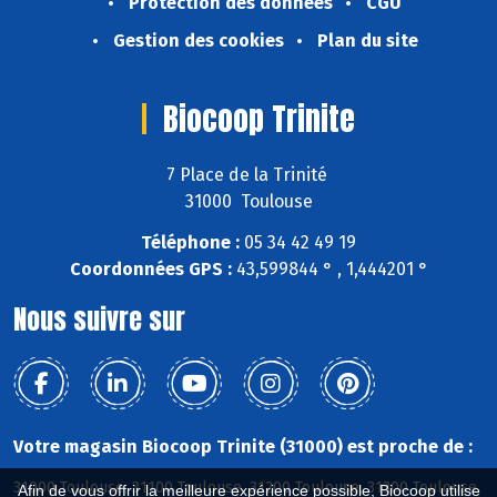
Protection des données
CGU
Gestion des cookies
Plan du site
Biocoop Trinite
7 Place de la Trinité
31000 Toulouse
Téléphone :
05 34 42 49 19
Coordonnées GPS :
43,599844 ° , 1,444201 °
Nous suivre sur
Votre magasin Biocoop Trinite (31000) est proche de :
31000 Toulouse, 31100 Toulouse, 31200 Toulouse, 31300 Toulouse,
Afin de vous offrir la meilleure expérience possible, Biocoop utilise