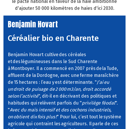
le pacte national en faveur de la haie ambitionne
d'ajouter 50 000 kilomètres de haies d'ici 2030.
Benjamin Hovart
Céréalier bio en Charente
Benjamin Hovart cultive des céréales
et des légumineuses dans le Sud Charente
à Montboyer. Il a commencé en 2007 près de la Tude,
affluent de la Dordogne, avec une ferme maraîchère
de 15 hectares : l’eau y est déterminante. "
J’ai eu
un droit de puisage de 2 000 m3/an, droit accordé
selon l’activité
", dit-il en décrivant des politiques et
habitudes qui relèvent parfois du "
privilège féodal
".
"
Avec du maïs intensif et des cochons industriels,
on obtient dix fois plus !
" Pour lui, c’est tout le système
agricole qui contraint les agriculteurs. Il parle de ces