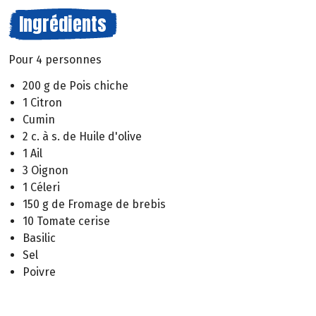
Ingrédients
Pour 4 personnes
200 g de Pois chiche
1 Citron
Cumin
2 c. à s. de Huile d'olive
1 Ail
3 Oignon
1 Céleri
150 g de Fromage de brebis
10 Tomate cerise
Basilic
Sel
Poivre