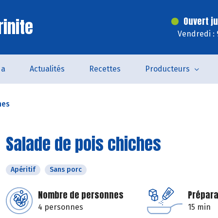
inite
Ouvert j
Vendredi :
da
Actualités
Recettes
Producteurs
hes
Salade de pois chiches
Apéritif
Sans porc
Nombre de personnes
Prépara
4 personnes
15 min