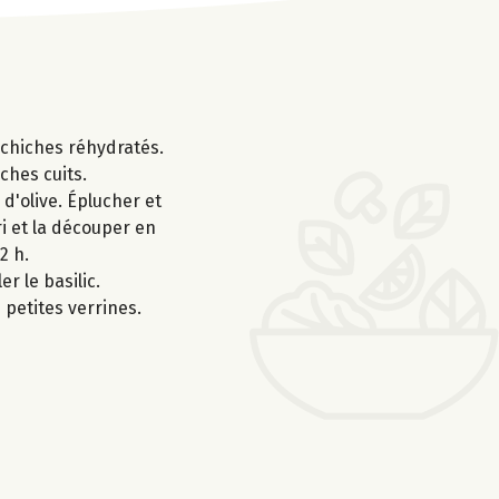
s chiches réhydratés.
ches cuits.
 d'olive. Éplucher et
ri et la découper en
2 h.
r le basilic.
 petites verrines.