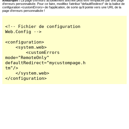
Remarques :
La page d'erreurs actuellement affichée peut être remplacée par une page
d'erreurs personnalisée. Pour ce faire, modifiez l'attribut "defaultRedirect" de la balise de
configuration <customErrors> de l'application, de sorte qu'il pointe vers une URL de la
page d'erreurs personnalisée !
<!-- Fichier de configuration 
Web.Config -->

<configuration>

    <system.web>

        <customErrors 
mode="RemoteOnly" 
defaultRedirect="mycustompage.h
tm"/>

    </system.web>

</configuration>