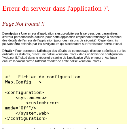
Erreur du serveur dans l'application '/'.
Page Not Found !!
Description :
Une erreur d'application s'est produite sur le serveur. Les paramètres
d'erreur personnalisés actuels pour cette application empêchent l'affichage à distance
des détails de l'erreur de l'application (pour des raisons de sécurité). Cependant, ils
peuvent être affichés par les navigateurs qui s'exécutent sur l'ordinateur serveur local.
Détails =
Pour permettre l'affichage des détails de ce message d'erreur spécifique sur les
ordinateurs distants, créez une balise <customErrors> dans un fichier de configuration
"web.config" situé dans le répertoire racine de l'application Web en cours. Attribuez
ensuite la valeur "off" à l'attribut "mode" de cette balise <customErrors>.
<!-- Fichier de configuration 
Web.Config -->

<configuration>

    <system.web>

        <customErrors 
mode="Off"/>

    </system.web>

</configuration>