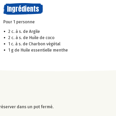
Ingrédients
Pour 1 personne
2 c. à s. de Argile
2 c. à s. de Huile de coco
1 c. à s. de Charbon végétal
1 g de Huile essentielle menthe
réserver dans un pot fermé.