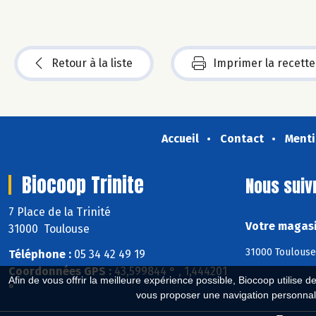
Retour à la liste
Imprimer la recette
Accueil
Contact
Menti
Biocoop Trinite
Nous suiv
7 Place de la Trinité
Votre magasi
31000 Toulouse
31000 Toulouse
Téléphone :
05 34 42 49 19
Coordonnées GPS :
43,599844 ° , 1,444201
Afin de vous offrir la meilleure expérience possible, Biocoop utilise d
°
vous proposer une navigation personnal