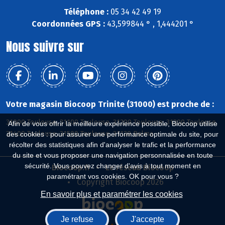
Téléphone :
05 34 42 49 19
Coordonnées GPS :
43,599844 ° , 1,444201 °
Nous suivre sur
Votre magasin Biocoop Trinite (31000) est proche de :
31000 Toulouse, 31100 Toulouse, 31200 Toulouse, 31300 Toulouse,
Afin de vous offrir la meilleure expérience possible, Biocoop utilise
31400 Toulouse, 31500 Toulouse, 31130 Balma
des cookies : pour assurer une performance optimale du site, pour
récolter des statistiques afin d'analyser le trafic et la performance
du site et vous proposer une navigation personnalisée en toute
sécurité. Vous pouvez changer d'avis à tout moment en
Biocoop.fr
Le réseau Biocoop
paramétrant vos cookies. OK pour vous ?
Copyright Biocoop 2026
En savoir plus et paramétrer les cookies
Je refuse
J'accepte