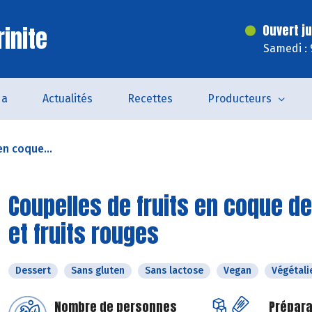
inite
Ouvert j
Samedi : 
da
Actualités
Recettes
Producteurs
en coque...
Coupelles de fruits en coque de
et fruits rouges
Dessert
Sans gluten
Sans lactose
Vegan
Végétali
Nombre de personnes
Prépara