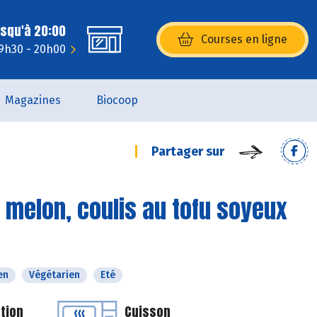
usqu'à 20:00
Courses en ligne
(s’ouvre dans une nouvelle fenêtr
9h30 - 20h00
Magazines
Biocoop
Partager sur
 melon, coulis au tofu soyeux
en
Végétarien
Eté
tion
Cuisson