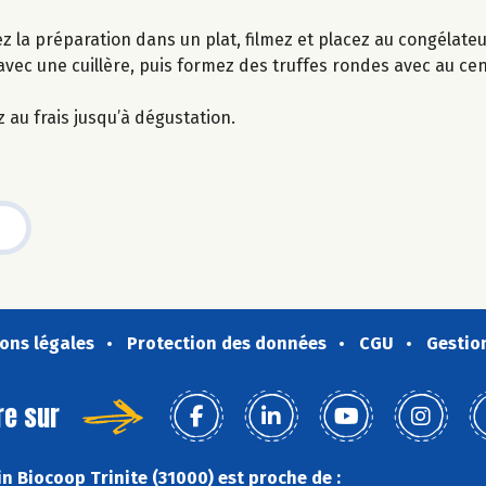
ez la préparation dans un plat, filmez et placez au congélateu
avec une cuillère, puis formez des truffes rondes avec au c
 au frais jusqu’à dégustation.
ons légales
Protection des données
CGU
Gestio
re sur
n Biocoop Trinite (31000) est proche de :