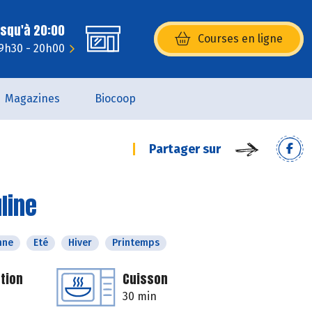
usqu'à 20:00
Courses en ligne
(s’ouvre dans une nouvelle fenêtr
 9h30 - 20h00
Magazines
Biocoop
Partager sur
line
mne
Eté
Hiver
Printemps
tion
Cuisson
30 min