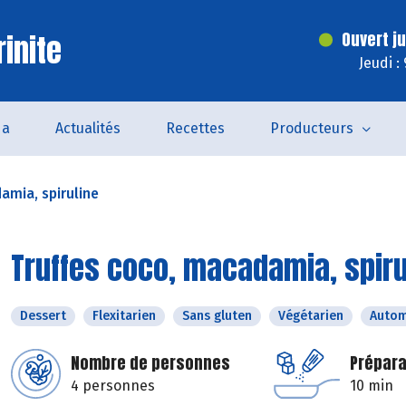
inite
Ouvert j
Jeudi :
da
Actualités
Recettes
Producteurs
amia, spiruline
Truffes coco, macadamia, spiru
Dessert
Flexitarien
Sans gluten
Végétarien
Auto
Nombre de personnes
Prépara
4 personnes
10 min