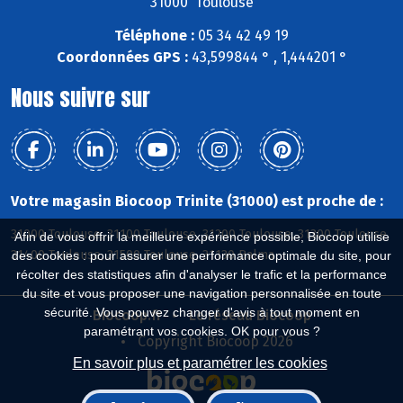
31000 Toulouse
Téléphone :
05 34 42 49 19
Coordonnées GPS :
43,599844 ° , 1,444201 °
Nous suivre sur
Votre magasin Biocoop Trinite (31000) est proche de :
31000 Toulouse, 31100 Toulouse, 31200 Toulouse, 31300 Toulouse,
Afin de vous offrir la meilleure expérience possible, Biocoop utilise
31400 Toulouse, 31500 Toulouse, 31130 Balma
des cookies : pour assurer une performance optimale du site, pour
récolter des statistiques afin d'analyser le trafic et la performance
du site et vous proposer une navigation personnalisée en toute
sécurité. Vous pouvez changer d'avis à tout moment en
Biocoop.fr
Le réseau Biocoop
paramétrant vos cookies. OK pour vous ?
Copyright Biocoop 2026
En savoir plus et paramétrer les cookies