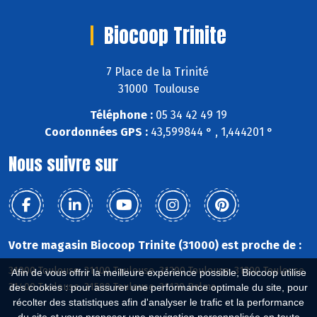
Biocoop Trinite
7 Place de la Trinité
31000 Toulouse
Téléphone :
05 34 42 49 19
Coordonnées GPS :
43,599844 ° , 1,444201 °
Nous suivre sur
Votre magasin Biocoop Trinite (31000) est proche de :
31000 Toulouse, 31100 Toulouse, 31200 Toulouse, 31300 Toulouse,
Afin de vous offrir la meilleure expérience possible, Biocoop utilise
31400 Toulouse, 31500 Toulouse, 31130 Balma
des cookies : pour assurer une performance optimale du site, pour
récolter des statistiques afin d'analyser le trafic et la performance