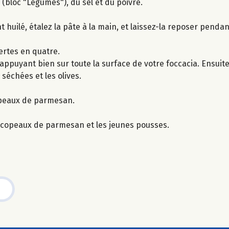
(bloc "Légumes"), du sel et du poivre.
 huilé, étalez la pâte à la main, et laissez-la reposer pendan
vertes en quatre.
ppuyant bien sur toute la surface de votre foccacia. Ensuite,
 séchées et les olives.
opeaux de parmesan.
es copeaux de parmesan et les jeunes pousses.